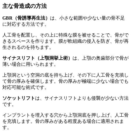
主な骨造成の方法
GBR（骨誘導再生法）
は、小さな範囲や少ない量の骨不足
に対応する方法です。
人工骨を配置し、その上に特殊な膜を被せることで、骨がで
きるスペースを作ります。膜が軟組織の侵入を防ぎ、骨が再
生されるのを待ちます。
サイナスリフト（上顎洞挙上術）
は、上顎の奥歯部分で骨が
薄い場合に用いられます。
上顎洞という空洞の底を持ち上げ、その下に人工骨を充填し
て骨の厚みを確保します。骨の厚みが極端に少ない場合でも
対応可能な術式です。
ソケットリフト
は、サイナスリフトよりも侵襲が少ない方法
です。
インプラントを埋入する穴から上顎洞底を押し上げ、人工骨
を充填します。骨の厚みがある程度ある場合に適用されま
す。